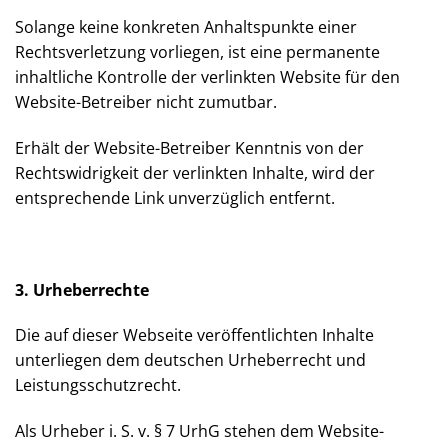
zum Zeitpunkt des Setzens der Verlinkung keinerlei
rechtliche Verstöße bekannt waren und er die
fremde Website im Rahmen des Zumutbaren geprüft
hat.
Solange keine konkreten Anhaltspunkte einer
Rechtsverletzung vorliegen, ist eine permanente
inhaltliche Kontrolle der verlinkten Website für den
Website-Betreiber nicht zumutbar.
HIGHLIGHT – UNSER BBQ BUFFET –
Nur 39,00€ pro Person exkl. Getränke
Erhält der Website-Betreiber Kenntnis von der
nächster Termin 07.08.2026
ab 18 Uhr
Rechtswidrigkeit der verlinkten Inhalte, wird der
entsprechende Link unverzüglich entfernt.
3. Urheberrechte
Die auf dieser Webseite veröffentlichten Inhalte