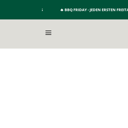
Zum
ADE BURGERPATTYS
🔥
BBQ FRIDAY - JEDEN ERSTEN FREITAG
Inhalt
springen