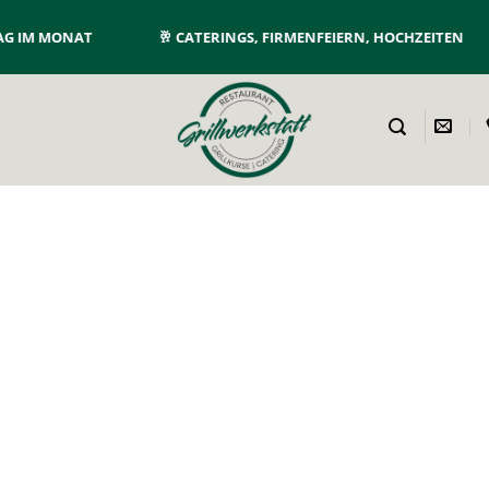
 IM MONAT
🥂
CATERINGS, FIRMENFEIERN, HOCHZEITEN
Section Titles