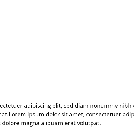
Split content with beautiful Section Titles
ectetuer adipiscing elit, sed diam nonummy nibh 
at.Lorem ipsum dolor sit amet, consectetuer adi
t dolore magna aliquam erat volutpat.