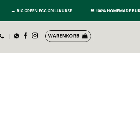
🍳
BIG GREEN EGG GRILLKURSE
🍔
100% HOMEMADE BURGE
WARENKORB