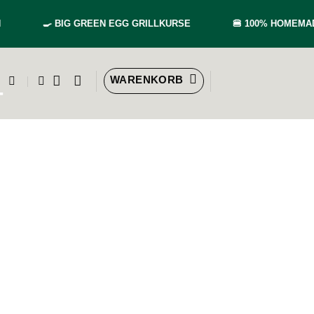
🍳
BIG GREEN EGG GRILLKURSE
🍔
100% HOMEMAD
WARENKORB